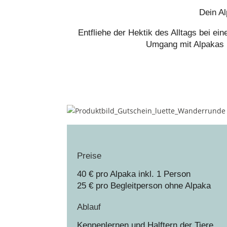
Dein Al
Entfliehe der Hektik des Alltags bei e
Umgang mit Alpakas u
Preise
40 € pro Alpaka inkl. 1 Person
25 € pro Begleitperson ohne Alpaka
Ablauf
Kennenlernen und Halftern der Tiere